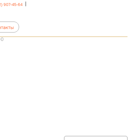
2) 907-45-64
нтакты
00