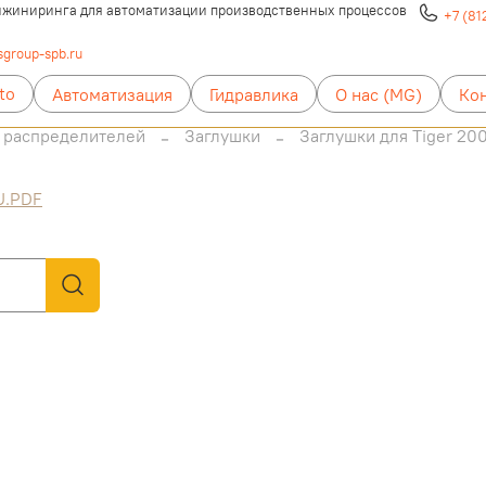
жиниринга для автоматизации производственных процессов
+7 (81
group-spb.ru
to
Автоматизация
Гидравлика
О нас (MG)
Ко
 распределителей
Заглушки
Заглушки для Tiger 20
U.PDF