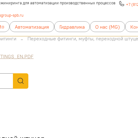
жиниринга для автоматизации производственных процессов
+7 (81
group-spb.ru
to
Автоматизация
Гидравлика
О нас (MG)
Ко
фитинги
Переходные фитинги, муфты, переходной штуц
TTINGS_EN.PDF