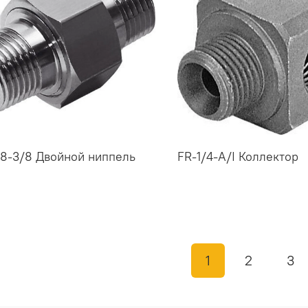
8-3/8 Двойной ниппель
FR-1/4-A/I Коллектор
1
2
3