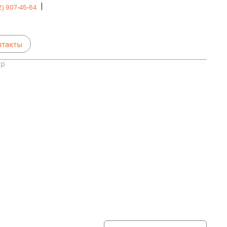
2) 907-45-64
нтакты
ер