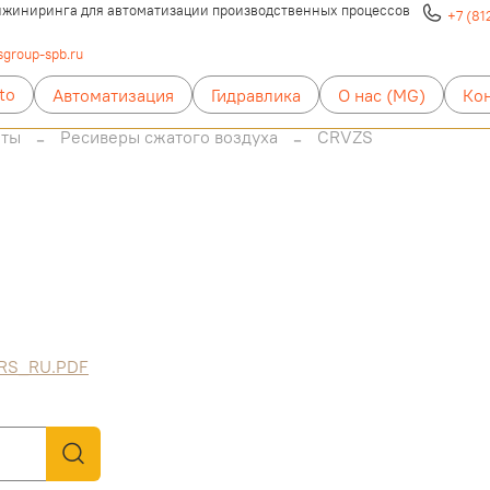
жиниринга для автоматизации производственных процессов
+7 (81
group-spb.ru
to
Автоматизация
Гидравлика
О нас (MG)
Ко
еты
Ресиверы сжатого воздуха
CRVZS
IRS_RU.PDF