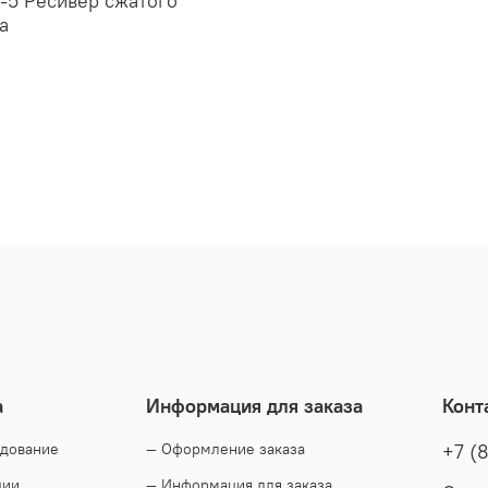
-5 Ресивер сжатого
а
а
Информация для заказа
Конт
удование
— Оформление заказа
+7 (
ции
— Информация для заказа