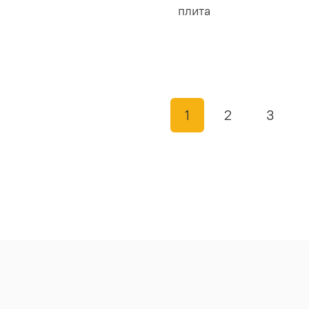
плита
1
2
3