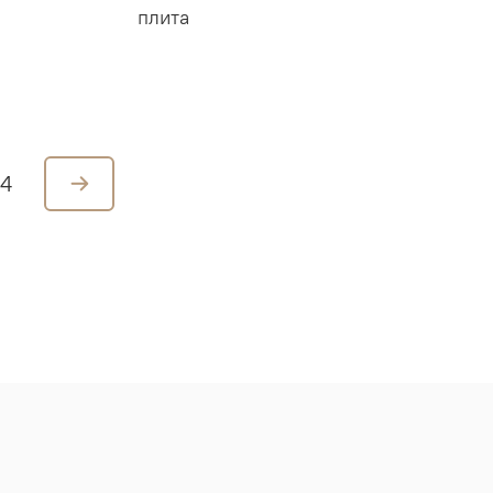
плита
4