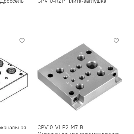
Дроссель
CPV10-RZP Плита-заглушка
оканальная
CPV10-VI-P2-M7-B
Многоканальная пневматическая