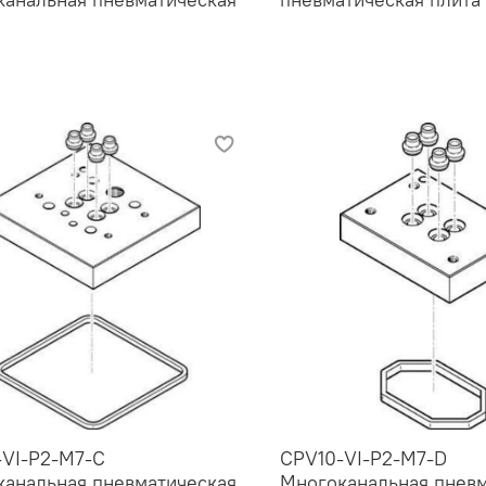
-VI-P2-M7-C
CPV10-VI-P2-M7-D
анальная пневматическая
Многоканальная пневм