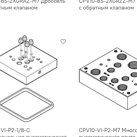
-BS-2XGRAZ-M7 Дроссель
CPV10-BS-2XGRZZ-M7 
тным клапаном
с обратным клапаном
VI-P2-1/8-C
CPV10-VI-P2-M7 Мног
анальная пневматическая
пневматическая плита