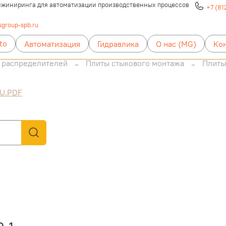
жиниринга для автоматизации производственных процессов
+7 (81
group-spb.ru
to
Автоматизация
Гидравлика
О нас (MG)
Ко
 распределителей
Плиты стыкового монтажа
Плиты
U.PDF