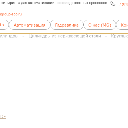
жиниринга для автоматизации производственных процессов
+7 (81
group-spb.ru
to
Автоматизация
Гидравлика
О нас (MG)
Ко
цилиндры
Цилиндры из нержавеющей стали
Круглы
PDF