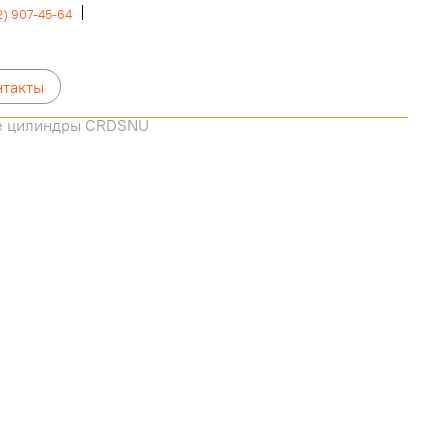
2) 907-45-64
нтакты
е цилиндры CRDSNU