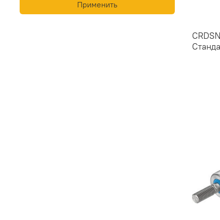
Применить
CRDSN
Станд